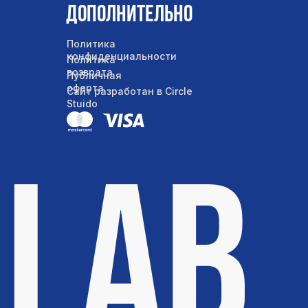
Дополнительно
Политика
конфиденциальности
Политика
возврата
Публичная
оферта
Сайт разработан в Circle
Stuido