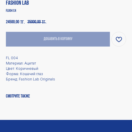
Fashion Lab
FL004 C4
24500,00
35000,00
тг.
тг.
Добавить в корзину
FL 004
Материал: Ацетат
Каталог
Покупателям
Цвет: Коричневый
Форма: Кошачий глаз
Для мужчин
Оплата
Бренд: Fashion Lab Originals
Доставка
Для женщин
Для детей
Возврат и обмен
Аксессуары
Ответы на вопросы
Оптика и Blue Light
Смотрите также
Смотреть все
Дополнительно
Магазин
Политика
О нас
конфиденциальности
Контакты
Политика возврата
Сотрудничество
Публичная оферта