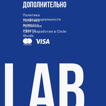
Дополнительно
Политика
конфиденциальности
Политика
возврата
Публичная
оферта
Сайт разработан в Circle
Stuido