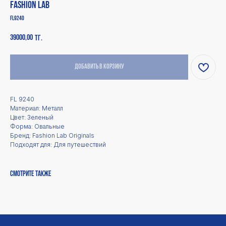
Fashion Lab
FL9240
39000,00
тг.
Добавить в корзину
FL 9240
Материал: Металл
Цвет: Зеленый
Каталог
Покупателям
Форма: Овальные
Бренд: Fashion Lab Originals
Для мужчин
Оплата
Доставка
Для женщин
Подходят для: Для путешествий
Для детей
Возврат и обмен
Аксессуары
Ответы на вопросы
Оптика и Blue Light
Смотреть все
Смотрите также
Дополнительно
Магазин
Политика
О нас
конфиденциальности
Контакты
Политика возврата
Сотрудничество