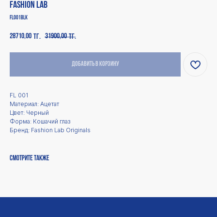
Fashion Lab
FL001BLK
28710,00
31900,00
тг.
тг.
Добавить в корзину
FL 001
Материал: Ацетат
Каталог
Покупателям
Цвет: Черный
Форма: Кошачий глаз
Для мужчин
Оплата
Бренд: Fashion Lab Originals
Доставка
Для женщин
Для детей
Возврат и обмен
Аксессуары
Ответы на вопросы
Оптика и Blue Light
Смотрите также
Смотреть все
Дополнительно
Магазин
Политика
О нас
конфиденциальности
Контакты
Политика возврата
Сотрудничество
Публичная оферта