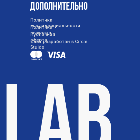
Дополнительно
Политика
конфиденциальности
Политика
возврата
Публичная
оферта
Сайт разработан в Circle
Stuido