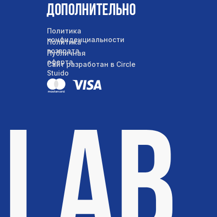
Дополнительно
Политика
конфиденциальности
Политика
возврата
Публичная
оферта
Сайт разработан в Circle
Stuido