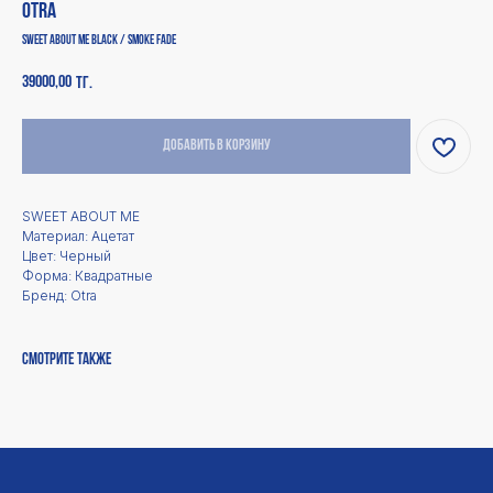
Otra
Sweet About Me Black / Smoke Fade
39000,00
тг.
Добавить в корзину
SWEET ABOUT ME
Материал: Ацетат
Каталог
Покупателям
Цвет: Черный
Форма: Квадратные
Для мужчин
Оплата
Бренд: Otra
Доставка
Для женщин
Для детей
Возврат и обмен
Аксессуары
Ответы на вопросы
Оптика и Blue Light
Смотрите также
Смотреть все
Дополнительно
Магазин
Политика
О нас
конфиденциальности
Контакты
Политика возврата
Сотрудничество
Публичная оферта