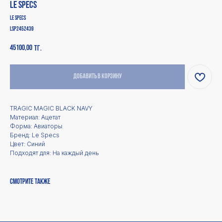
Le Specs
Le Specs
LSP2452439
45100,00
тг.
Добавить в корзину
TRAGIC MAGIC BLACK NAVY
Материал: Ацетат
Форма: Авиаторы
Каталог
Покупателям
Бренд: Le Specs
Для мужчин
Оплата
Цвет: Синий
Доставка
Для женщин
Подходят для: На каждый день
Для детей
Возврат и обмен
Аксессуары
Ответы на вопросы
Оптика и Blue Light
Смотреть все
Смотрите также
Дополнительно
Магазин
Политика
О нас
конфиденциальности
Контакты