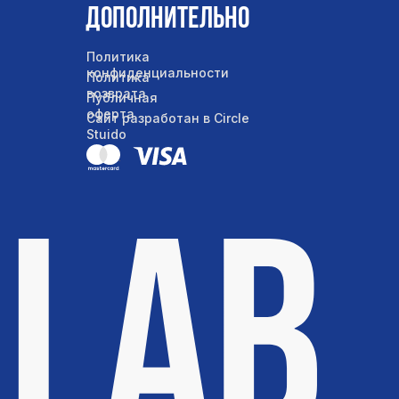
Дополнительно
Политика
конфиденциальности
Политика
возврата
Публичная
оферта
Сайт разработан в Circle
Stuido